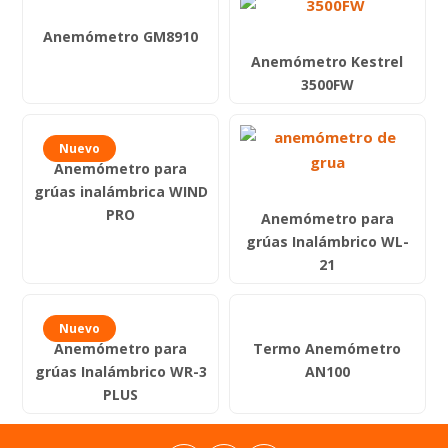
Medidores de estrés térmico
Pluviómetro
Anemómetro GM8910
Tren de muestreo
Sonómetros
Anemómetro Kestrel
Medidores de calidad del agua
Calibradores de ruido
3500FW
Termohigrómetros
Vibrómetros
Nuevo
Anemómetro para
grúas inalámbrica WIND
PRO
Anemómetro para
grúas Inalámbrico WL-
21
Nuevo
Anemómetro para
Termo Anemómetro
grúas Inalámbrico WR-3
AN100
PLUS