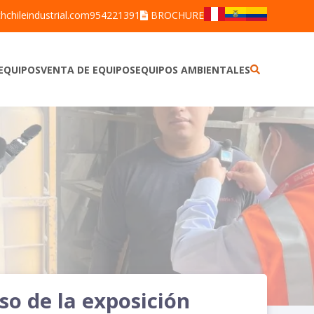
hchileindustrial.com
954221391
BROCHURE
EQUIPOS
VENTA DE EQUIPOS
EQUIPOS AMBIENTALES
ALCOTEST
BARRENOS
ANEMÓMETROS
BRAZOS MUESTREADORES
BOMBAS DE MUESTREO PERSONAL
CORRENTÓMETROS
DETECTORES DE GASES
DETECTORES
DETECTORES DE FUGAS
ESTACIONES METEOROLÓGICAS
DETECTORES
MUESTREADOR DE PARTÍCULAS
DOSÍMETROS DE RUIDO
MULTIPARÁMETROS
LUXÓMETROS
PLUVIÓMETRO
MEDIDORES DE ESTRÉS TÉRMICO
TREN DE MUESTREO
SONÓMETROS
MEDIDORES DE CALIDAD DEL
CALIBRADORES DE RUIDO
AGUA
TERMOHIGRÓMETROS
VIBRÓMETROS
so de la exposición