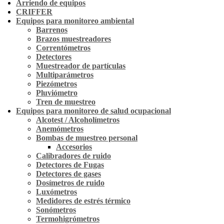
Arriendo de equipos
CRIFFER
Equipos para monitoreo ambiental
Barrenos
Brazos muestreadores
Correntómetros
Detectores
Muestreador de partículas
Multiparámetros
Piezómetros
Pluviómetro
Tren de muestreo
Equipos para monitoreo de salud ocupacional
Alcotest / Alcoholímetros
Anemómetros
Bombas de muestreo personal
Accesorios
Calibradores de ruido
Detectores de Fugas
Detectores de gases
Dosímetros de ruido
Luxómetros
Medidores de estrés térmico
Sonómetros
Termohigrómetros