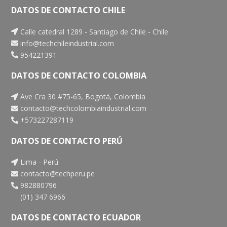
Medidores de estrés térmico
Pluviómetro
DATOS DE CONTACTO CHILE
Tren de muestreo
Sonómetros
Calle catedral 1289 - Santiago de Chile - Chile
Medidores de calidad del agua
Calibradores de ruido
info@techchileindustrial.com
954221391
Termohigrómetros
Vibrómetros
DATOS DE CONTACTO COLOMBIA
Ave Cra 30 #75-65, Bogotá, Colombia
contacto@techcolombiaindustrial.com
+573227287119
DATOS DE CONTACTO PERÚ
Lima - Perú
contacto@techperu.pe
982880796
(01) 347 6966
DATOS DE CONTACTO ECUADOR