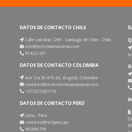
DATOS DE CONTACTO CHILE
D
Calle catedral 1289 - Santiago de Chile - Chile
Q
info@techchileindustrial.com
954221391
Jo
DATOS DE CONTACTO COLOMBIA
G
Ave Cra 30 #75-65, Bogotá, Colombia
contacto@techcolombiaindustrial.com
+573227287119
I
DATOS DE CONTACTO PERÚ
Lima - Perú
Q
contacto@techperu.pe
B
982880796