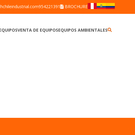
hchileindustrial.com
954221391
BROCHURE
EQUIPOS
VENTA DE EQUIPOS
EQUIPOS AMBIENTALES
ALCOTEST
BARRENOS
ANEMÓMETROS
BRAZOS MUESTREADORES
BOMBAS DE MUESTREO PERSONAL
CORRENTÓMETROS
DETECTORES DE GASES
DETECTORES
DETECTORES DE FUGAS
ESTACIONES METEOROLÓGICAS
DETECTORES
MUESTREADOR DE PARTÍCULAS
DOSÍMETROS DE RUIDO
MULTIPARÁMETROS
LUXÓMETROS
PLUVIÓMETRO
MEDIDORES DE ESTRÉS TÉRMICO
TREN DE MUESTREO
SONÓMETROS
MEDIDORES DE CALIDAD DEL
CALIBRADORES DE RUIDO
AGUA
TERMOHIGRÓMETROS
VIBRÓMETROS