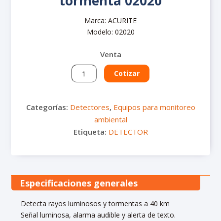
tormenta 02020
Multiparámetros
Luxómetros
Marca: ACURITE
Medidores de estrés térmico
Pluviómetro
Modelo: 02020
Tren de muestreo
Sonómetros
Venta
Medidores de calidad del agua
Calibradores de ruido
Detector
Cotizar
Termohigrómetros
portátil
de
Vibrómetros
tormenta
Categorías:
Detectores
,
Equipos para monitoreo
02020
ambiental
cantidad
Etiqueta:
DETECTOR
Especificaciones generales
Detecta rayos luminosos y tormentas a 40 km
Señal luminosa, alarma audible y alerta de texto.