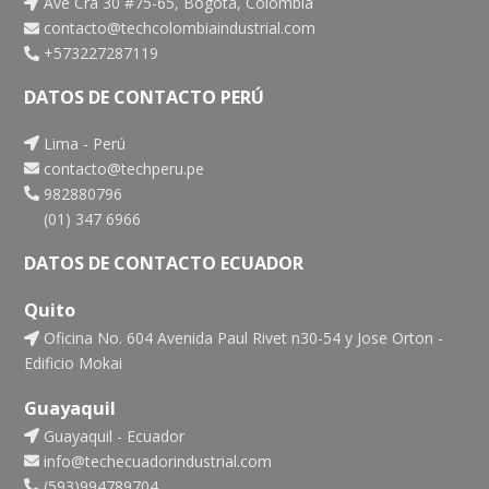
Ave Cra 30 #75-65, Bogotá, Colombia
contacto@techcolombiaindustrial.com
+573227287119
DATOS DE CONTACTO PERÚ
Lima - Perú
contacto@techperu.pe
982880796
(01) 347 6966
DATOS DE CONTACTO ECUADOR
Quito
Oficina No. 604 Avenida Paul Rivet n30-54 y Jose Orton -
Edificio Mokai
Guayaquil
Guayaquil - Ecuador
info@techecuadorindustrial.com
(593)994789704