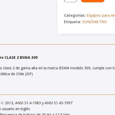
CLASE
2
BSWA
Categorías:
Equipos para mo
309
Etiqueta:
SONÓMETRO
cantidad
o CLASE 2 BSWA 309
 clase 2 de gama alta en la marca BSWA modelo 309, cumple con los r
ública de Chile (ISP)
-1: 2013, ANSI S1.4-1983 y ANSI S1.43-1997
e usuario en inglés
frecuencia de trabajo de 20 Hz a 12,5 kHz