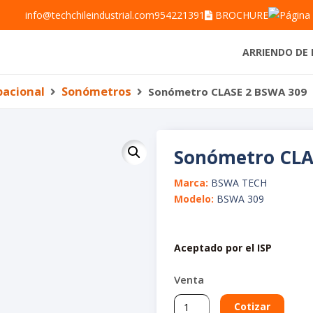
info@techchileindustrial.com
954221391
BROCHURE
ARRIENDO DE 
pacional
Sonómetros
Sonómetro CLASE 2 BSWA 309
Sonómetro CLA
Marca:
BSWA TECH
Modelo:
BSWA 309
Aceptado por el ISP
Venta
Sonómetro
Cotizar