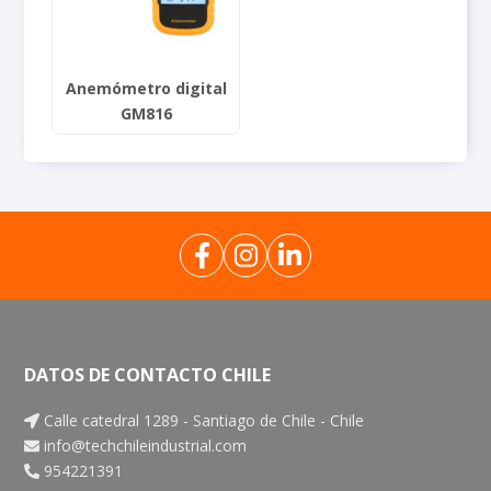
Anemómetro digital
GM816
DATOS DE CONTACTO CHILE
Calle catedral 1289 - Santiago de Chile - Chile
info@techchileindustrial.com
954221391