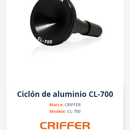
Multiparámetros
Luxómetros
Medidores de estrés térmico
Pluviómetro
Tren de muestreo
Sonómetros
Medidores de calidad del agua
Calibradores de ruido
Termohigrómetros
Vibrómetros
Ciclón de aluminio CL-700
Marca:
CRIFFER
Modelo:
CL-700