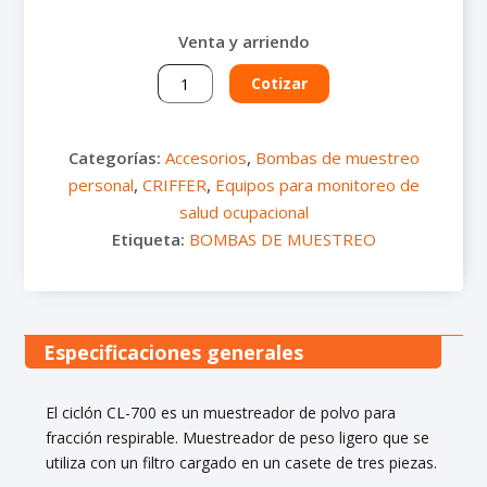
Venta y arriendo
Ciclón
Cotizar
de
aluminio
CL-
Categorías:
Accesorios
,
Bombas de muestreo
700
personal
,
CRIFFER
,
Equipos para monitoreo de
cantidad
salud ocupacional
Etiqueta:
BOMBAS DE MUESTREO
Especificaciones generales
El ciclón CL-700 es un muestreador de polvo para
fracción respirable. Muestreador de peso ligero que se
utiliza con un filtro cargado en un casete de tres piezas.