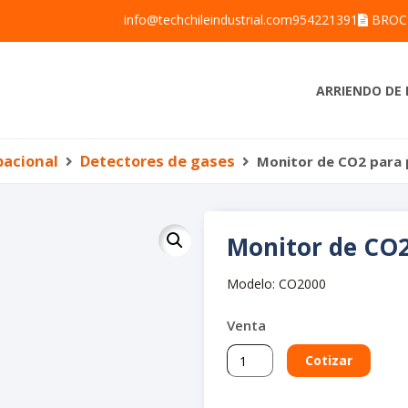
info@techchileindustrial.com
954221391
BROC
ARRIENDO DE 
pacional
Detectores de gases
Monitor de CO2 para
Monitor de CO2
Modelo: CO2000
Venta
Monitor
Cotizar
de
CO2