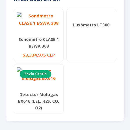
Luxómetro LT300
Sonómetro CLASE 1
BSWA 308
$
3,334,975
CLP
Envío Gratis
Detector Multigas
BX616 (LEL, H2S, CO,
O2)