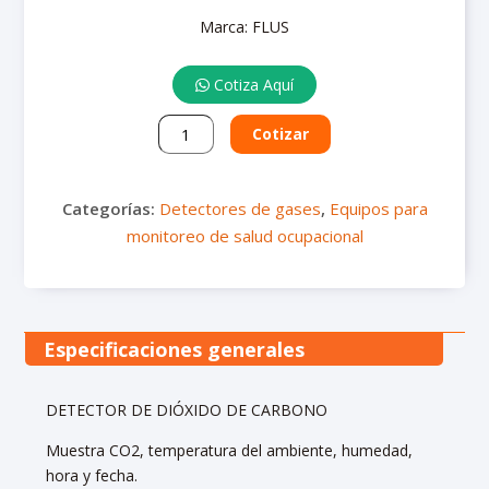
Multiparámetros
Marca: FLUS
Luxómetros
Medidores de estrés térmico
Pluviómetro
Cotiza Aquí
Tren de muestreo
Sonómetros
Medidor
Cotizar
Medidores de calidad del agua
Calibradores de ruido
de
Termohigrómetros
CO2
Fijo
Vibrómetros
Categorías:
Detectores de gases
,
Equipos para
CO2-
monitoreo de salud ocupacional
992
cantidad
Especificaciones generales
DETECTOR DE DIÓXIDO DE CARBONO
Muestra CO2, temperatura del ambiente, humedad,
hora y fecha.