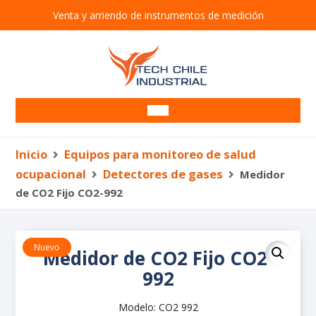
Venta y arriendo de instrumentos de medición
Arriendo de equipos
Inicio
Equipos para monitoreo de salud
Venta de equipos
Alcotest
ocupacional
Detectores de gases
Medidor
Equipos Ambientales
de CO2 Fijo CO2-992
Anemómetros
Barrenos
Bombas de muestreo personal
Brazos muestreadores
Detectores de gases
Correntómetros
Nuevo
Medidor de CO2 Fijo CO2-
Detectores de Fugas
Detectores
992
Estaciones meteorológicas
Detectores
Modelo: CO2 992
Muestreador de partículas
Dosímetros de ruido