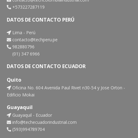
+573227287119
DATOS DE CONTACTO PERÚ
Lima - Perú
contacto@techperu.pe
982880796
(01) 347 6966
DATOS DE CONTACTO ECUADOR
Quito
Oficina No. 604 Avenida Paul Rivet n30-54 y Jose Orton -
Edificio Mokai
Guayaquil
Guayaquil - Ecuador
info@techecuadorindustrial.com
(593)994789704