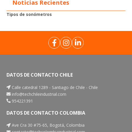
Noticias Recientes
Medidores de estrés térmico
Pluviómetro
Tren de muestreo
Sonómetros
Tipos de sonómetros
Medidores de calidad del agua
Calibradores de ruido
Termohigrómetros
Vibrómetros
DATOS DE CONTACTO CHILE
Calle catedral 1289 - Santiago de Chile - Chile
info@techchileindustrial.com
954221391
DATOS DE CONTACTO COLOMBIA
Ave Cra 30 #75-65, Bogotá, Colombia
contacto@techcolombiaindustrial.com