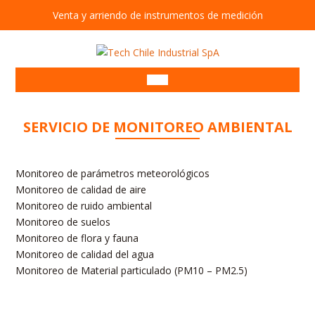
Venta y arriendo de instrumentos de medición
Arriendo de equipos
Venta de equipos
SERVICIO DE MONITOREO AMBIENTAL
Alcotest
Equipos Ambientales
Anemómetros
Barrenos
Monitoreo de parámetros meteorológicos
Bombas de muestreo personal
Brazos muestreadores
Monitoreo de calidad de aire
Monitoreo de ruido ambiental
Detectores de gases
Correntómetros
Monitoreo de suelos
Detectores de Fugas
Detectores
Monitoreo de flora y fauna
Monitoreo de calidad del agua
Estaciones meteorológicas
Detectores
Monitoreo de Material particulado (PM10 – PM2.5)
Muestreador de partículas
Dosímetros de ruido
Multiparámetros
Luxómetros