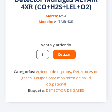
Medidores de estrés térmico
Pluviómetro
4XR (CO+H2S+LEL+O2)
Tren de muestreo
Sonómetros
Marca:
MSA
Medidores de calidad del agua
Calibradores de ruido
Modelo:
ALTAIR 4XR
Termohigrómetros
Vibrómetros
Venta y arriendo
Detector
Cotizar
Multigas
ALTAIR
4XR
Categorías:
Arriendo de equipos
,
Detectores de
(CO+H2S+LEL+O2)
gases
,
Equipos para monitoreo de salud
cantidad
ocupacional
Etiqueta:
DETECTOR DE GASES