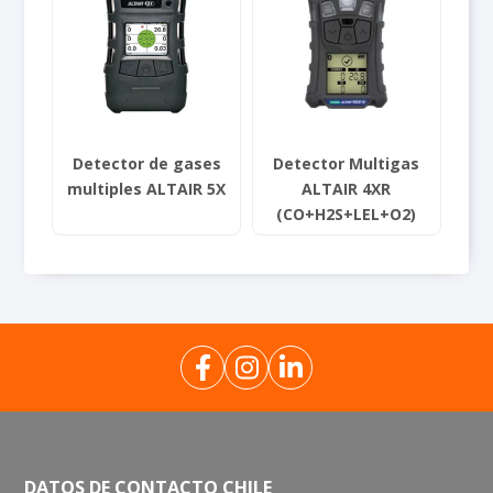
Multiparámetros
Luxómetros
Medidores de estrés térmico
Pluviómetro
Tren de muestreo
Sonómetros
Medidores de calidad del agua
Calibradores de ruido
Detector de gases
Detector Multigas
Termohigrómetros
multiples ALTAIR 5X
ALTAIR 4XR
Vibrómetros
(CO+H2S+LEL+O2)
DATOS DE CONTACTO CHILE