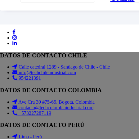
DATOS DE CONTACTO CHILE
Calle catedral 1289 - Santiago de Chile - Chile
info@techchileindustrial.com
954221391
DATOS DE CONTACTO COLOMBIA
Ave Cra 30 #75-65, Bogotá, Colombia
contacto@techcolombiaindustrial.com
+573227287119
DATOS DE CONTACTO PERÚ
Lima - Perú