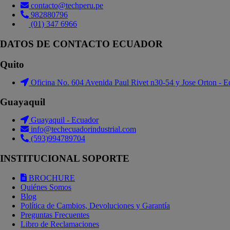
contacto@techperu.pe
982880796
(01) 347 6966
DATOS DE CONTACTO ECUADOR
Quito
Oficina No. 604 Avenida Paul Rivet n30-54 y Jose Orton - E
Guayaquil
Guayaquil - Ecuador
info@techecuadorindustrial.com
(593)994789704
INSTITUCIONAL SOPORTE
BROCHURE
Quiénes Somos
Blog
Política de Cambios, Devoluciones y Garantía
Preguntas Frecuentes
Libro de Reclamaciones